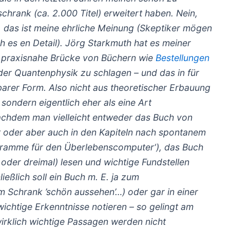
chrank (ca. 2.000 Titel) erweitert haben. Nein,
, das ist meine ehrliche Meinung (Skeptiker mögen
h es en Detail). Jörg Starkmuth hat es meiner
e praxisnahe Brücke von Büchern wie
Bestellungen
er Quantenphysik zu schlagen – und das in für
barer Form. Also nicht aus theoretischer Erbauung
sondern eigentlich eher als eine Art
chdem man vielleicht entweder das Buch von
t oder aber auch in den Kapiteln nach spontanem
ogramme für den Überlebenscomputer‘), das Buch
 oder dreimal) lesen und wichtige Fundstellen
ießlich soll ein Buch m. E. ja zum
m Schrank ’schön aussehen’…) oder gar in einer
wichtige Erkenntnisse notieren – so gelingt am
wirklich wichtige Passagen werden nicht