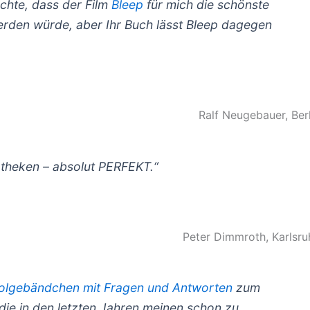
achte, dass der Film
Bleep
für mich die schönste
den würde, aber Ihr Buch lässt
Bleep
dagegen
Ralf Neugebauer, Berl
iotheken – absolut PERFEKT.“
Peter Dimmroth, Karlsru
olgebändchen mit Fragen und Antworten
zum
 die in den letzten Jahren meinen schon zu