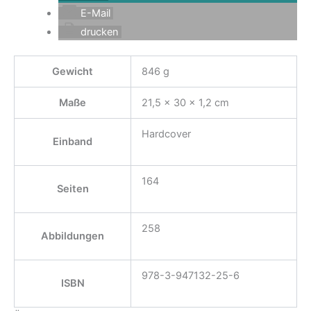
E-Mail
drucken
Gewicht
846 g
Maße
21,5 × 30 × 1,2 cm
Hardcover
Einband
164
Seiten
258
Abbildungen
978-3-947132-25-6
ISBN